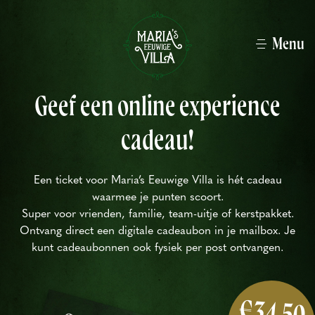
Menu
Geef een online experience
Home
cadeau!
Cadeaubon
Vraag & antwoord
Een ticket voor Maria’s Eeuwige Villa is hét cadeau
Zakelijk
waarmee je punten scoort.
Super voor vrienden, familie, team-uitje of kerstpakket.
Spel starten
Ontvang direct een digitale cadeaubon in je mailbox. Je
kunt cadeaubonnen ook fysiek per post ontvangen.
Bestel ticket
€34,50